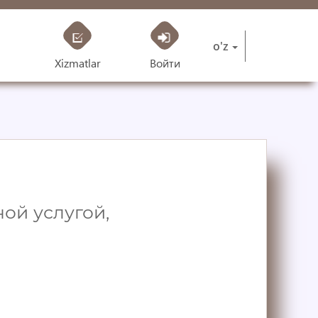
o'z
Xizmatlar
Войти
ой услугой,