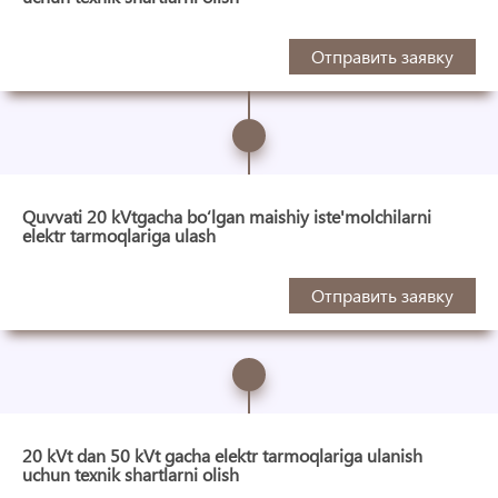
Отправить заявку
Quvvati 20 kVtgacha bo‘lgan maishiy iste'molchilarni
elektr tarmoqlariga ulash
Отправить заявку
20 kVt dan 50 kVt gacha elektr tarmoqlariga ulanish
uchun texnik shartlarni olish