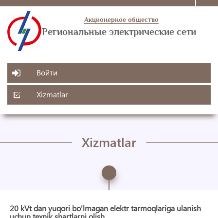
Акционерное общество
Региональные электрические сети
Войти
Xizmatlar
Xizmatlar
20 kVt dan yuqori bo'lmagan elektr tarmoqlariga ulanish
uchun texnik shartlarni olish