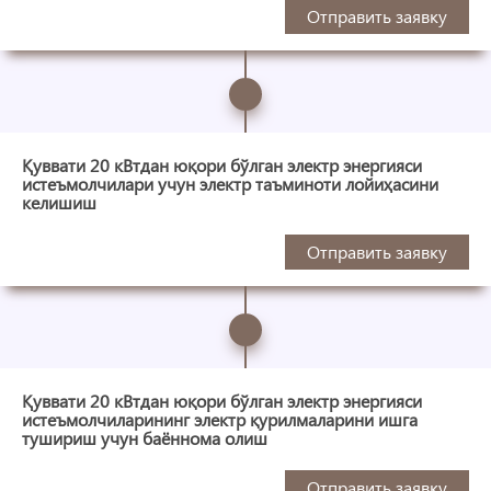
Отправить заявку
Қуввати 20 кВтдан юқори бўлган электр энергияси
истеъмолчилари учун электр таъминоти лойиҳасини
келишиш
Отправить заявку
Қуввати 20 кВтдан юқори бўлган электр энергияси
истеъмолчиларининг электр қурилмаларини ишга
тушириш учун баённома олиш
Отправить заявку