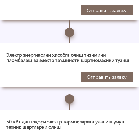
Отправить заявку
Электр энергиясини ҳисобга олиш тизимини
пломбалаш ва электр таъминоти шартномасини тузиш
Отправить заявку
50 кВт дан юқори электр тармоқларига уланиш учун
техник шартларни олиш