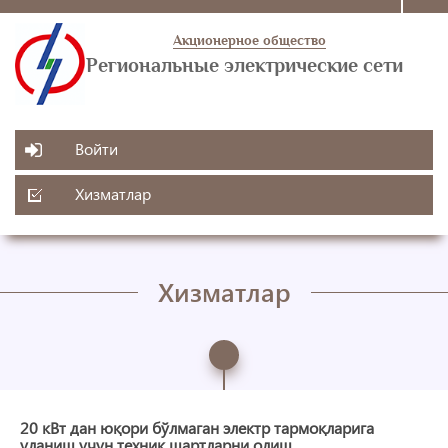
Акционерное общество
Региональные электрические сети
Войти
Хизматлар
Хизматлар
20 кВт дан юқори бўлмаган электр тармоқларига
уланиш учун техник шартларни олиш