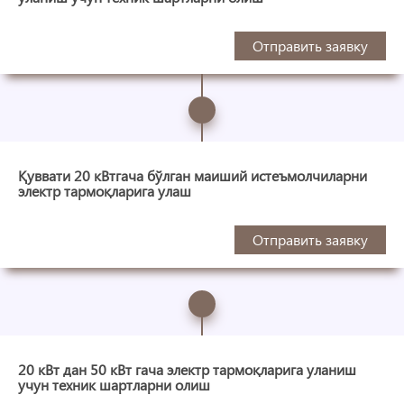
Отправить заявку
Қуввати 20 кВтгача бўлган маиший истеъмолчиларни
электр тармоқларига улаш
Отправить заявку
20 кВт дан 50 кВт гача электр тармоқларига уланиш
учун техник шартларни олиш